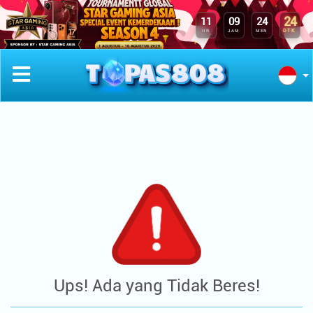
APLIKASI TOPAS808
x
24
11
09
24
DOWNLOAD
Kini Telah Tersedia Aplikasi Android
DTK
HR
JAM
MEN
Ups! Ada yang Tidak Beres!